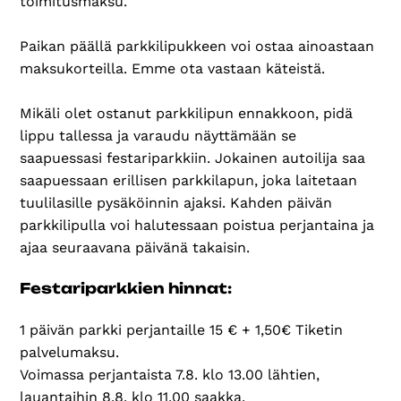
toimitusmaksu.
Paikan päällä parkkilipukkeen voi ostaa ainoastaan
maksukorteilla. Emme ota vastaan käteistä.
Mikäli olet ostanut parkkilipun ennakkoon, pidä
lippu tallessa ja varaudu näyttämään se
saapuessasi festariparkkiin. Jokainen autoilija saa
saapuessaan erillisen parkkilapun, joka laitetaan
tuulilasille pysäköinnin ajaksi. Kahden päivän
parkkilipulla voi halutessaan poistua perjantaina ja
ajaa seuraavana päivänä takaisin.
Festariparkkien hinnat:
1 päivän parkki perjantaille 15 € + 1,50€ Tiketin
palvelumaksu.
Voimassa perjantaista 7.8. klo 13.00 lähtien,
lauantaihin 8.8. klo 11.00 saakka.