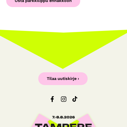
Osta parkkilippu ennakkoon
Tilaa uutiskirje ›